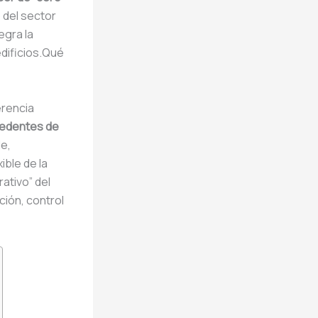
o del sector
egra la
edificios.Qué
erencia
cedentes de
e,
ble de la
ativo” del
ción, control