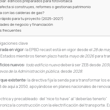
olar: edificios preparados para fotovoltaica
fecta si construyes, reformes o gestionas patrimonio
 con las calderas de gas?
 rápido para tu proyecto (2025–2027)
ades de negocio y financiación
s frecuentes
ligaciones clave
rada en vigor:
la EPBD recast está en vigor desde el
28 de ma
s Estados miembros tienen plazo hasta
mayo de 2026
para tra
ficios nuevos:
todo edificio nuevo
deberá ser ZEB desde
203
vos de la Administración pública
, desde
2028
.
rque existente:
la directiva fija la senda para transformar los 
 de aquí a 2050, apoyándose en planes nacionales de renova
éctrica y precableado: del “nice to have” al “deberías tenerlo”
roniza la construcción con la electrificación del transporte. E