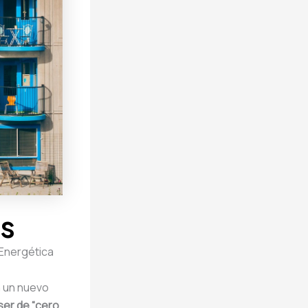
os
 Energética
a un nuevo
ser de “cero