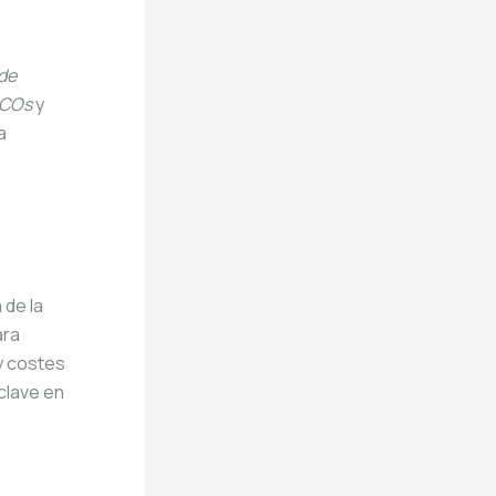
de
COs
y
a
 de la
ara
 y costes
clave en