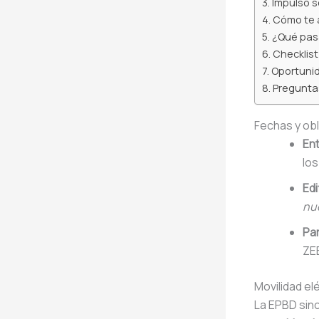
Impulso s
Cómo te a
¿Qué pasa
Checklist
Oportunid
Pregunta
Fechas y ob
Ent
lo
Edi
nue
Pa
ZEB
Movilidad el
La EPBD sinc