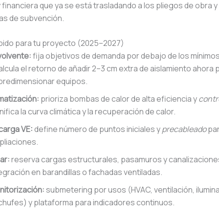
y financiera que ya se está trasladando a los pliegos de obra y
as de subvención.
ápido para tu proyecto (2025–2027)
volvente:
fija objetivos de demanda por debajo de los mínimo
alcula el retorno de añadir 2–3 cm extra de aislamiento ahora p
bredimensionar equipos.
matización:
prioriza bombas de calor de alta eficiencia y
contr
nifica la curva climática y la recuperación de calor.
carga VE:
define número de puntos iniciales y
precableado
par
pliaciones.
ar:
reserva cargas estructurales, pasamuros y canalizacione
egración en barandillas o fachadas ventiladas.
itorización:
submetering por usos (HVAC, ventilación, ilumina
hufes) y plataforma para indicadores continuos.