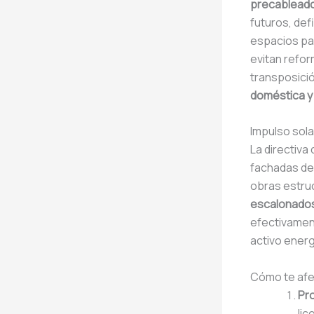
precableado
futuros, def
espacios par
evitan refor
transposició
doméstica y 
Impulso sola
La directiva
fachadas deb
obras estru
escalonado
efectivament
activo ener
Cómo te afe
Pr
li