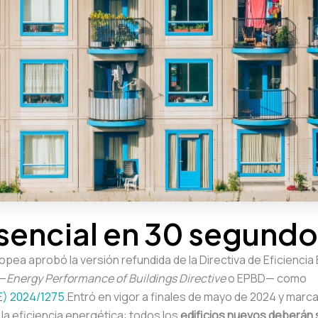
sencial en 30 segund
opea aprobó la versión refundida de la Directiva de Eficiencia
 —
Energy Performance of Buildings Directive
o EPBD— como
E) 2024/1275
.Entró en vigor a finales de mayo de 2024 y marc
la eficiencia energética: todos los
edificios nuevos deberán 