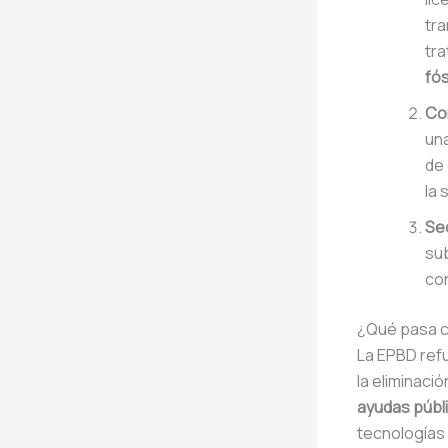
tra
tra
fós
Co
una
de 
la 
Sec
sub
con
¿Qué pasa c
La EPBD refu
la eliminaci
ayudas públ
tecnologías 