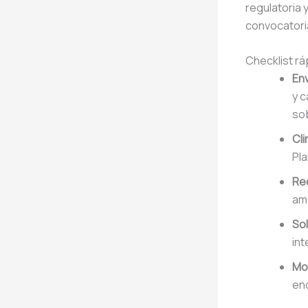
regulatoria 
convocatori
Checklist r
En
y c
so
Cli
Pla
Re
am
Sol
int
Mon
enc