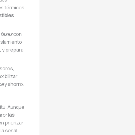
es térmicos
tibles
 fases
con
islamiento
, y prepara
sores,
xibilizar
ce
y ahorro.
situ. Aunque
aro:
las
en priorizar
 la señal