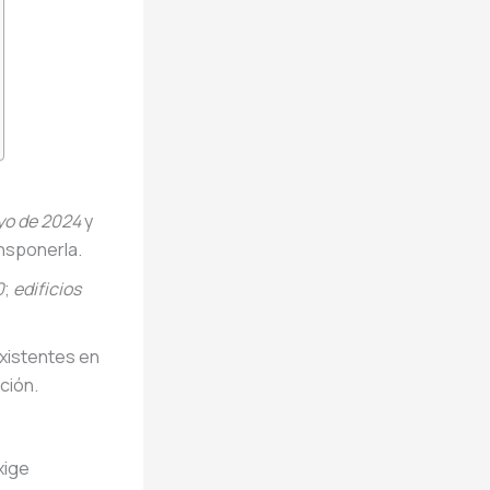
yo de 2024
y
nsponerla.
0
;
edificios
existentes en
ción.
xige