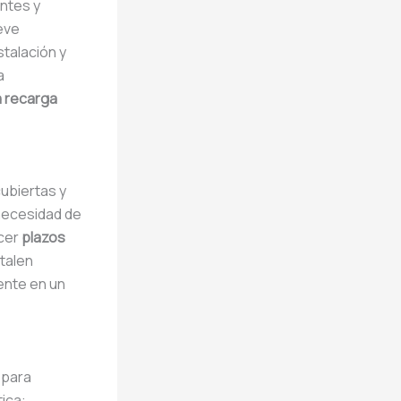
entes y
eve
stalación y
a
a recarga
cubiertas y
 necesidad de
ecer
plazos
stalen
ente en un
 para
tica: