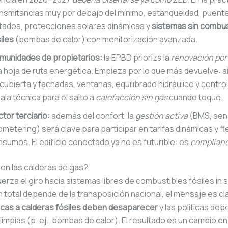
nsmitancias muy por debajo del mínimo, estanqueidad, puent
tados, protecciones solares dinámicas y
sistemas sin combus
iles
(bombas de calor) con monitorización avanzada.
munidades de propietarios:
la EPBD prioriza la
renovación por
 hoja de ruta energética. Empieza por lo que más devuelve: a
cubierta y fachadas, ventanas, equilibrado hidráulico y control
sala técnica para el salto a
calefacción sin gas
cuando toque.
tor terciario:
además del confort, la
gestión activa
(BMS, sen
metering) será clave para participar en tarifas dinámicas y fle
sumos. El edificio conectado ya no es futurible: es
complian
on las calderas de gas?
erza el giro hacia sistemas libres de combustibles fósiles in 
ón total depende de la transposición nacional, el mensaje es cl
icas a calderas fósiles deben desaparecer
y las políticas deb
limpias (p. ej., bombas de calor). El resultado es un cambio en