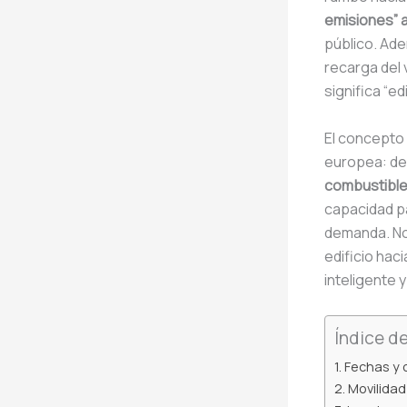
emisiones” a
público. Ade
recarga del 
significa “e
El concepto
europea: de
combustibles
capacidad pa
demanda. No 
edificio hac
inteligente 
Índice d
Fechas y 
Movilidad