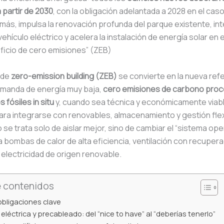
 partir de 2030
, con la obligación adelantada a 2028 en el cas
más, impulsa la renovación profunda del parque existente, int
vehículo eléctrico y acelera la instalación de energía solar en 
dificio de cero emisiones” (ZEB)
 de
zero-emission building (ZEB)
se convierte en la nueva ref
manda de energía muy baja,
cero emisiones de carbono pro
 fósiles in situ
y, cuando sea técnica y económicamente viabl
ra integrarse con renovables, almacenamiento y gestión flexi
se trata solo de aislar mejor, sino de cambiar el “sistema oper
ia bombas de calor de alta eficiencia, ventilación con recupera
y electricidad de origen renovable.
e contenidos
obligaciones clave
 eléctrica y precableado: del “nice to have” al “deberías tenerlo”