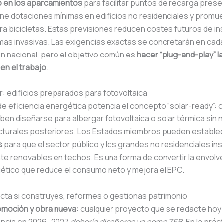
 en los aparcamientos
para facilitar puntos de recarga pres
ine dotaciones mínimas en edificios no residenciales y promu
a bicicletas. Estas previsiones reducen costes futuros de in
mas invasivas. Las exigencias exactas se concretarán en cad
n nacional, pero el objetivo común es
hacer “plug-and-play” l
en el trabajo
.
r: edificios preparados para fotovoltaica
 de eficiencia energética potencia el concepto “solar-ready”: 
en diseñarse para albergar fotovoltaica o solar térmica sin
cturales posteriores. Los Estados miembros pueden establ
s
para que el sector público y los grandes no residenciales in
e renovables en techos. Es una forma de convertir la envolv
gético que reduce el consumo neto y mejora el EPC.
cta si construyes, reformes o gestionas patrimonio
omoción y obra nueva:
cualquier proyecto que se redacte hoy
cencia en 2026–2027
debería diseñarse ya como ZEB
. En la prác