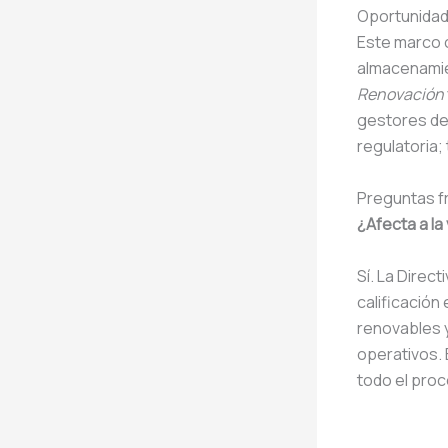
Oportunidad
Este marco 
almacenamie
Renovación
gestores de
regulatoria;
Preguntas f
¿Afecta a la 
Sí. La Direc
calificación
renovables y
operativos. 
todo el pro