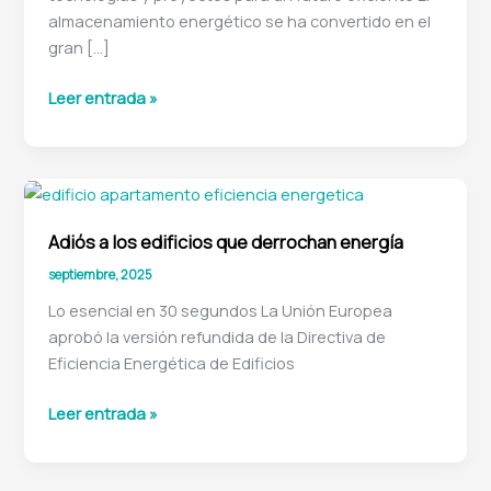
almacenamiento energético se ha convertido en el
gran […]
Almacenamiento
Leer entrada »
energético
en
España
Adiós a los edificios que derrochan energía
septiembre, 2025
Lo esencial en 30 segundos La Unión Europea
aprobó la versión refundida de la Directiva de
Eficiencia Energética de Edificios
Adiós
Leer entrada »
a
los
edificios