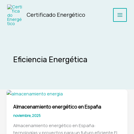
Ir
al
Certificado Energético
contenido
Main
Men
Eficiencia Energética
Almacenamiento energético en España
noviembre, 2025
Almacenamiento energético en España:
tecnologías y proyectos para un futuro eficiente El