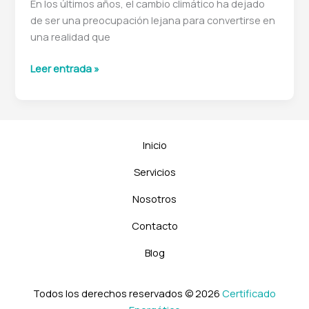
En los últimos años, el cambio climático ha dejado
de ser una preocupación lejana para convertirse en
una realidad que
Una
Leer entrada »
herramienta
clave
para
el
Inicio
ahorro
energético
Servicios
y
Nosotros
la
sostenibilidad
Contacto
Blog
Todos los derechos reservados © 2026
Certificado