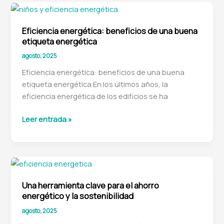
que
derrochan
Eficiencia energética: beneficios de una buena
energía
etiqueta energética
agosto, 2025
Eficiencia energética: beneficios de una buena
etiqueta energética En los últimos años, la
eficiencia energética de los edificios se ha
Eficiencia
Leer entrada »
energética:
beneficios
de
una
buena
Una herramienta clave para el ahorro
etiqueta
energético y la sostenibilidad
energética
agosto, 2025