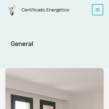
Ir
al
Certificado Energético
Main
contenido
Men
General