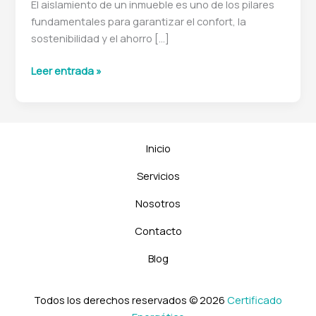
El aislamiento de un inmueble es uno de los pilares
fundamentales para garantizar el confort, la
sostenibilidad y el ahorro […]
La
Leer entrada »
importancia
del
aislamiento
en
Inicio
un
inmueble:
Servicios
claves
Nosotros
para
la
Contacto
eficiencia
energética
Blog
Todos los derechos reservados © 2026
Certificado